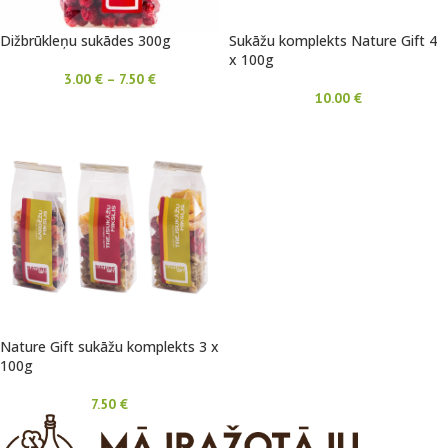
Dižbrūkleņu sukādes 300g
Sukāžu komplekts Nature Gift 4
x 100g
3.00
€
–
7.50
€
10.00
€
Nature Gift sukāžu komplekts 3 x
100g
7.50
€