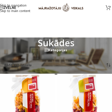
Skip to navigation
IZVĒLNE
Skip to main content
Sukādes
Kategorijas
Sākums
/
Veikals
/
Sukādes
Showing all 9 results
Rādīt papildjoslu