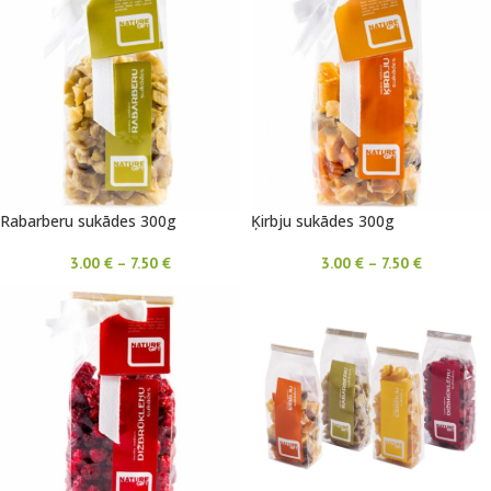
Rabarberu sukādes 300g
Ķirbju sukādes 300g
3.00
€
–
7.50
€
3.00
€
–
7.50
€