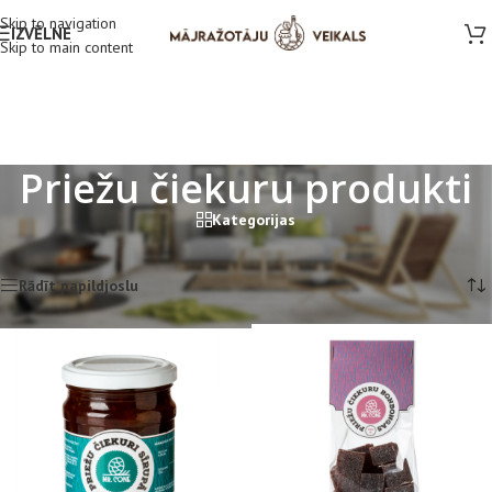
Skip to navigation
IZVĒLNE
Skip to main content
Priežu čiekuru produkti
Kategorijas
Sākums
/
Veikals
/
Priežu čiekuru produkti
Showing all 5 results
Rādīt papildjoslu