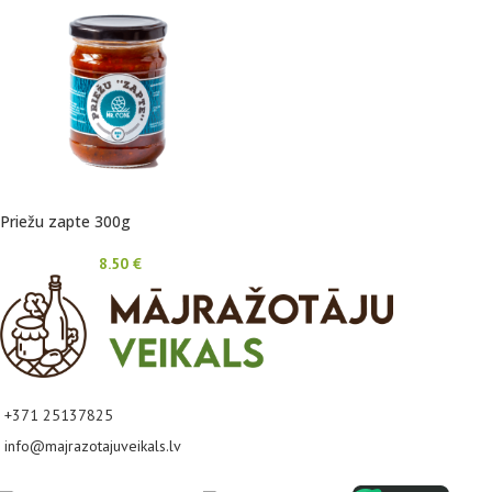
Priežu zapte 300g
8.50
€
+371 25137825
info@majrazotajuveikals.lv