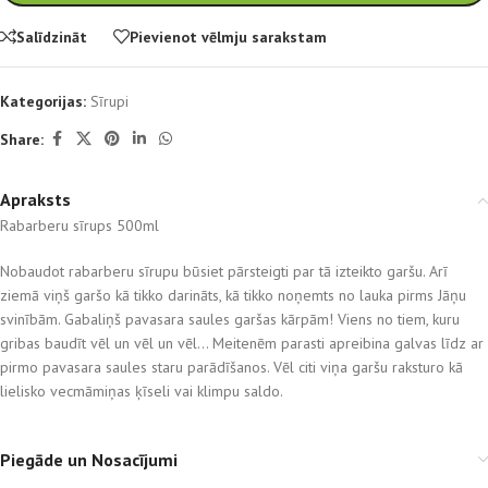
Salīdzināt
Pievienot vēlmju sarakstam
Kategorijas:
Sīrupi
Share:
Apraksts
Rabarberu sīrups 500ml
Nobaudot rabarberu sīrupu būsiet pārsteigti par tā izteikto garšu. Arī
ziemā viņš garšo kā tikko darināts, kā tikko noņemts no lauka pirms Jāņu
svinībām. Gabaliņš pavasara saules garšas kārpām! Viens no tiem, kuru
gribas baudīt vēl un vēl un vēl… Meitenēm parasti apreibina galvas līdz ar
pirmo pavasara saules staru parādīšanos. Vēl citi viņa garšu raksturo kā
lielisko vecmāmiņas ķīseli vai klimpu saldo.
Piegāde un Nosacījumi