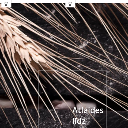
Atlaides
līdz