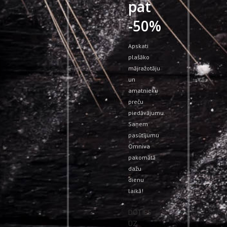
pat
-50%
Apskati
plašāko
mājražotāju
un
amatnieku
preču
piedāvājumu.
Saņem
pasūtījumu
Omniva
pakomātā
dažu
dienu
laikā!
DOTIES
UZ