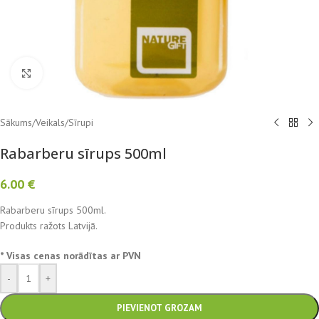
Atver, lai palielinātu
Sākums
/
Veikals
/
Sīrupi
Rabarberu sīrups 500ml
6.00
€
Rabarberu sīrups 500ml.
Produkts ražots Latvijā.
* Visas cenas norādītas ar PVN
-
+
PIEVIENOT GROZAM