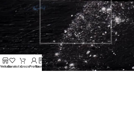
VEIKALU
Veikals
Saraksts
Grozs
Profils
Jaunumi